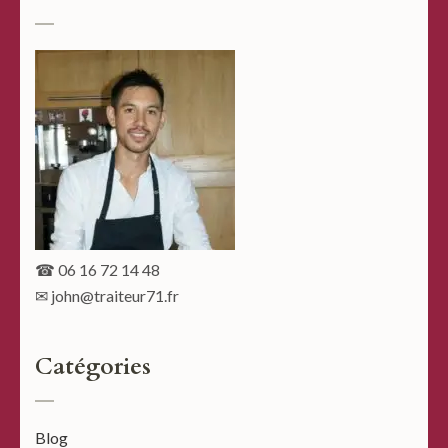
☎
06 16 72 14 48
✉
john@traiteur71.fr
Catégories
Blog